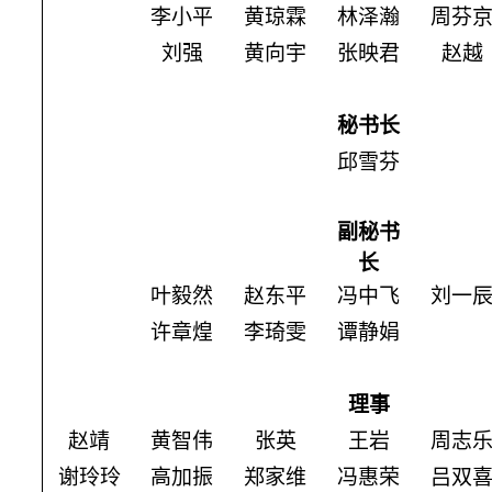
李小平
黄琼霖
林泽瀚
周芬
刘强
黄向宇
张映君
赵越
秘书长
邱雪芬
副秘书
长
叶毅然
赵东平
冯中飞
刘一
许章煌
李琦雯
谭静娟
理事
赵靖
黄智伟
张英
王岩
周志
谢玲玲
高加振
郑家维
冯惠荣
吕双