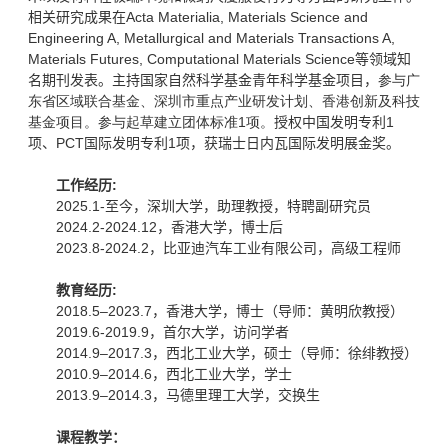
相关研究成果在
Acta Materialia, Materials Science and
Engineering A, Metallurgical and Materials Transactions A,
Materials Futures, Computational Materials Science
等领域知
名期刊发表。主持国家自然科学基金青年科学基金项目，
参与广
东省区域联合基金、深圳市重点产业研发计划、香港创新及科技
基金项目。参与起草建立团体标准1项。
授权中国发明专利1
项、PCT
国际
发明专利1项，获瑞士日内瓦国际发明展金奖。
工作经历
:
2025.1-
至今，深圳大学，助理教授，特聘副研究员
2024.2-2024.12
，香港大学，博士后
2023.8-2024.2
，比亚迪汽车工业有限公司，高级工程师
教育经历
:
2018.5–2023.7
，香港大学，博士（导师：黄明欣教授）
2019.6-2019.9
，首尔大学，访问学者
2014.9–2017.3
，
西北工业大学，
硕士（导师：徐绯教授）
2010.9–2014.6
，西北工业大学，学士
2013.9–2014.3
，马德里理工大学，交换生
课程教学：