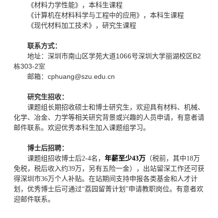
《
材料力学性能
》，本科生课程
《计算机在材料科学与工程中的应用》
，本科生课程
《
现代材料加工技术
》，研究生课程
联系方式：
地址：深圳市南山区学苑大道
1066
号深圳大学丽湖校区
B2
栋303-2室
邮箱：
cphuang@szu.edu.cn
研究生招收：
课题组长期招收硕士和博士研究生，欢迎具有材料、机械、
化学、冶金、力学等相关研究背景或兴趣的人员申请，有意者请
邮件联系。欢迎优秀本科生加入课题组学习。
博士后招聘：
课题组
招收博士后2-4名，
年薪至少43万
（税前，其中18万
免税，税后收入约39万，另有五险一金），出站留深工作还可获
得深圳市36万个人补贴。在站期间支持申报各类基金和人才计
划，优秀博士后可通过“荔园留菁计划”申请教职岗位。
有意者欢
迎邮件联系。