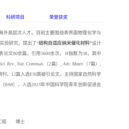
科研项目
荣誉获奖
市海外高层次人才。目前主要围绕表界面物理化学与
实验研究，提出了“
结构自适应纳米催化材料
”
设计
表论文
80
余篇，引用
5600
余次，
H
指数为
38
，其中
 Sci. Rev., Nat. Commun.
（2篇）
, Adv. Mater.
（7
篇
）
,
期刊，
12
篇入选
ESI
高被引论文。主持国家自然科学
8/68），入选2023年中国科学院青年创新促进会
工程 博士