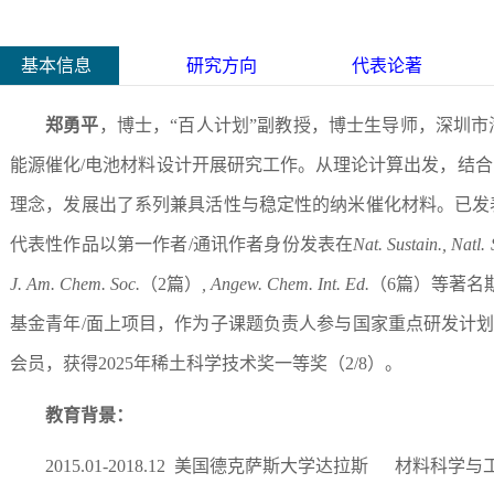
基本信息
研究方向
代表论著
郑勇平
，博士，“百人计划”副教授，博士生导师，深圳
能源催化/电池材料设计开展研究工作。从理论计算出发，结合
理念，发展出了系列兼具活性与稳定性的纳米催化材料。已发
代表性作品以第一作者/通讯作者身份发表在
Nat. Sustain., Natl.
J. Am. Chem. Soc.
（2
篇
）
,
Angew. Chem. Int. Ed.
（6
篇
）
等著名
基金青年/面上项目，作为
子课题负责人参与
国家重点研发计划（
会员，获得2025年稀土科学技术奖一等奖（2/8）。
教育背景：
2015.01-2018.12
美国德克萨斯大学达拉斯 材料科学与