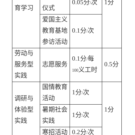
0.05
分
次
1
分
/
育学习
仪式
爱国主义
教育基地
0.1
分
次
/
参访活动
劳动与
0.1
分
每
/
服务型
志愿服务
0.5
分
义工时
100
实践
国情教育
1
分
次
/
活动
调研与
体验型
暑期社会
1
分
1
分
次
/
实践
实践
寒招活动
0.2
分
次
/