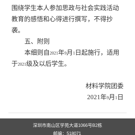
围绕学生本人参加思政与社会实践活动
教育的感悟和心得进行撰写，不得抄
袭。
五、附则
本细则自
年
月
日起施行，适用
2021
9
1
于
级及以后学生。
2021
材料学院团委
2021
年
月
日
9
1
深圳市南山区学苑大道1066号B2栋
邮编：518071